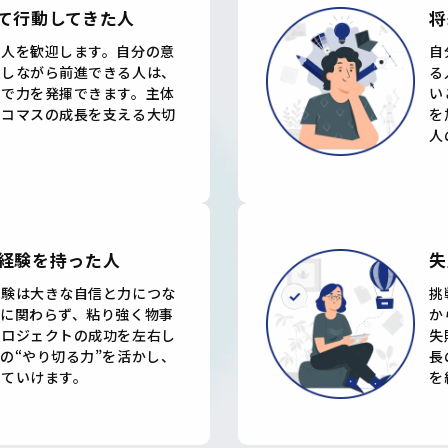
て行動してきた人
将
る人を歓迎します。自分の意
自
論しながら前進できる人は、
る
界で力を発揮できます。主体
い
、コマスの成長を支える大切
を
人
経験を持った人
失
経験は大きな自信と力につな
挑
小に関わらず、粘り強く物事
か
プロジェクトの成功を左右し
失
の“やり切る力”を活かし、
長
いていけます。
を