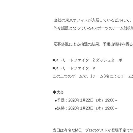
当社の東京オフィスが入居しているビルにて
昨今話題となっているeスポーツのチーム対抗
応募多数による抽選の結果、予選出場枠を得る
■ストリートファイター2 ダッシュターボ
■ストリートファイターV
この二つのゲームで、1チーム3名によるチーム
◆大会
●予選：2020年1月22日（水）19:00～
●決勝：2020年1月23日（木）19:00～
当日は有名な
MC
、プロのゲストが登場予定で