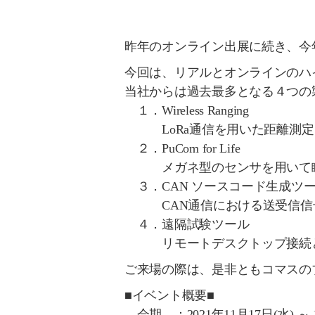
昨年のオンライン出展に続き、今
今回は、リアルとオンラインのハ
当社からは過去最多となる４つの
１．Wireless Ranging
LoRa通信を用いた距離測定
２．PuCom for Life
メガネ型のセンサを用いて瞳
３．CAN ソースコード生成ツ
CAN通信における送受信信号
４．遠隔試験ツール
リモートデスクトップ接続との
ご来場の際は、是非ともコマスの
■イベント概要■
会期 ：2021年11月17日(水) ～ 1